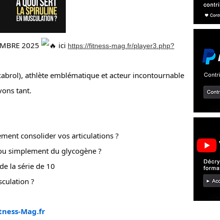
EMBRE 2025
ici
https://fitness-mag.fr/player3.php?
cabrol), athlète emblématique et acteur incontournable
vons tant.
ement consolider vos articulations ?
ou simplement du glycogène ?
 de la série de 10
sculation ?
tness-Mag.fr