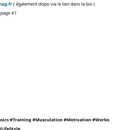
mag.fr
( également dispo via le lien dans la bio )
- page 47
sics
#Training
#Musculation
#Motivation
#Worko
#LifeStyle