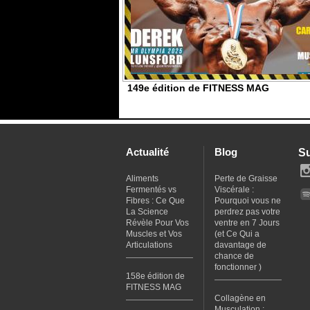
149e édition de FITNESS MAG
Actualité
Blog
S
Aliments
Perte de Graisse
Fermentés vs
Viscérale :
Fibres : Ce Que
Pourquoi vous ne
La Science
perdrez pas votre
Révèle Pour Vos
ventre en 7 Jours
Muscles et Vos
(et Ce Qui a
Articulations
davantage de
chance de
fonctionner )
158e édition de
FITNESS MAG
Collagène en
Musculation :