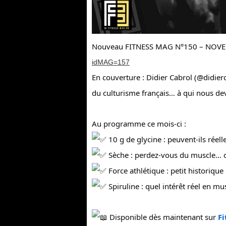
Nouveau FITNESS MAG N°150 – NOV
idMAG=157
En couverture : Didier Cabrol (@didier
du culturisme français… à qui nous de
Au programme ce mois-ci :
10 g de glycine : peuvent-ils réell
Sèche : perdez-vous du muscle… 
Force athlétique : petit historique
Spiruline : quel intérêt réel en mu
Disponible dès maintenant sur
Fi