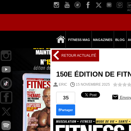
AC
FITNESS MAG
MAGAZINES
BLOG
A
RETOUR ACTUALITÉ
150E ÉDITION DE FI
ERIC
15 NOVEMBRE 2025
35
Envoy
f
Partager