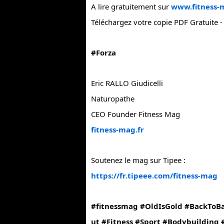
A lire gratuitement sur
www.fitness-
Téléchargez votre copie PDF Gratuite 
#Forza
Eric RALLO Giudicelli
Naturopathe
CEO Founder Fitness Mag
fitness-mag.fr
Soutenez le mag sur Tipee :
https://fr.tipeee.com/fitness-mag
#fitnessmag
#OldIsGold
#BackToBa
ut
#Fitness
#Sport
#Bodybuilding