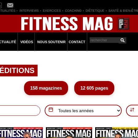
TUALITÉS
INTERVIEWS
EXERCICES
COACHING
DIÉTETIQUE
SANTÉ & BIEN-ÊTR
CTUALITÉ
VIDÉOS
NOUS SOUTENIR
CONTACT
ÉDITIONS
158 magazines
12 605 pages