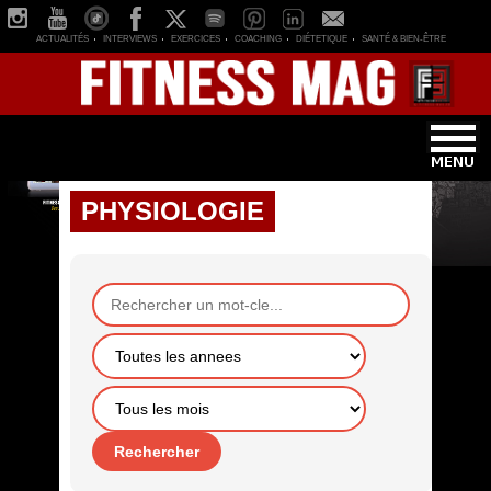
ACTUALITÉS
INTERVIEWS
EXERCICES
COACHING
DIÉTETIQUE
SANTÉ & BIEN-ÊTRE
PHYSIOLOGIE
Rechercher