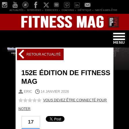
ACTUALITÉS
INTERVIEWS
EXERCICES
COACHING
DIÉTETIQUE
SANTÉ & BIEN-ÊTRE
RETOUR ACTUALITÉ
152E ÉDITION DE FITNESS
MAG
ERIC
14 JANVIER 2026
VOUS DEVEZ ÊTRE CONNECTÉ POUR
NOTER
17