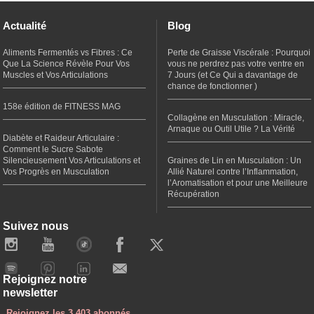
Actualité
Blog
Aliments Fermentés vs Fibres : Ce
Perte de Graisse Viscérale : Pourquoi
Que La Science Révèle Pour Vos
vous ne perdrez pas votre ventre en
Muscles et Vos Articulations
7 Jours (et Ce Qui a davantage de
chance de fonctionner )
158e édition de FITNESS MAG
Collagène en Musculation : Miracle,
Arnaque ou Outil Utile ? La Vérité
Diabète et Raideur Articulaire :
Comment le Sucre Sabote
Silencieusement Vos Articulations et
Graines de Lin en Musculation : Un
Vos Progrès en Musculation
Allié Naturel contre l’Inflammation,
l’Aromatisation et pour une Meilleure
Récupération
Suivez nous
Rejoignez notre
newsletter
Rejoignez les 3 403 abonnés