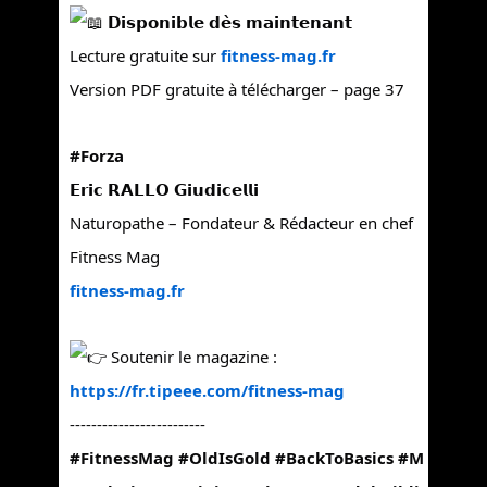
𝗗𝗶𝘀𝗽𝗼𝗻𝗶𝗯𝗹𝗲 𝗱𝗲̀𝘀 𝗺𝗮𝗶𝗻𝘁𝗲𝗻𝗮𝗻𝘁
Lecture gratuite sur
fitness-mag.fr
Version PDF gratuite à télécharger – page 37
#Forza
𝗘𝗿𝗶𝗰 𝗥𝗔𝗟𝗟𝗢 𝗚𝗶𝘂𝗱𝗶𝗰𝗲𝗹𝗹𝗶
Naturopathe – Fondateur & Rédacteur en chef
Fitness Mag
fitness-mag.fr
Soutenir le magazine :
https://fr.tipeee.com/fitness-mag
-------------------------
#FitnessMag
#OldIsGold
#BackToBasics
#M