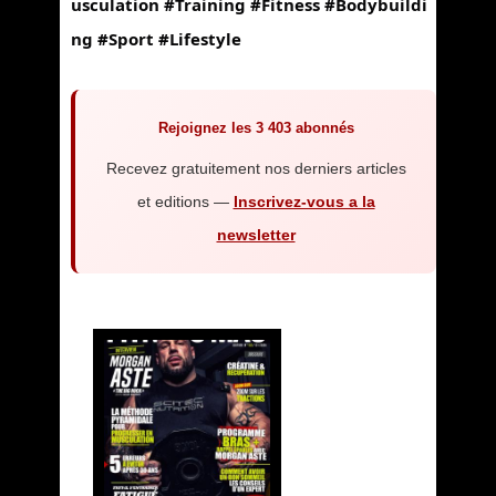
usculation
#Training
#Fitness
#Bodybuildi
ng
#Sport
#Lifestyle
Rejoignez les 3 403 abonnés
Recevez gratuitement nos derniers articles
et editions —
Inscrivez-vous a la
newsletter