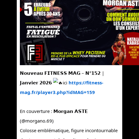
𝗡𝗼𝘂𝘃𝗲𝗮𝘂 𝗙𝗜𝗧𝗡𝗘𝗦𝗦 𝗠𝗔𝗚 – 𝗡°𝟭𝟱𝟮 |
𝗝𝗮𝗻𝘃𝗶𝗲𝗿 𝟮𝟬𝟮𝟲
ici
https://fitness-
mag.fr/player3.php?idMAG=159
En couverture : 𝗠𝗼𝗿𝗴𝗮𝗻 𝗔𝗦𝗧𝗘
(@morgano.69)
Colosse emblématique, figure incontournable