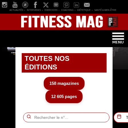
ACTUALITÉS
INTERVIEWS
EXERCICES
COACHING
DIÉTETIQUE
SANTÉ & BIEN-ÊTRE
TOUTES NOS
ÉDITIONS
158 magazines
12 605 pages