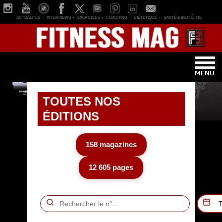
ACTUALITÉS
INTERVIEWS
EXERCICES
COACHING
DIÉTETIQUE
SANTÉ & BIEN-ÊTRE
TOUTES NOS
ÉDITIONS
158 magazines
12 605 pages