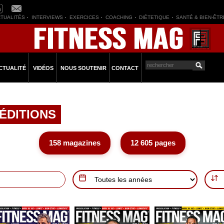
TUALITÉS
INTERVIEWS
EXERCICES
COACHING
DIÉTETIQUE
SANTÉ & BIEN-ÊTR
CTUALITÉ
VIDÉOS
NOUS SOUTENIR
CONTACT
ÉDITIONS
158 magazines
12 605 pages