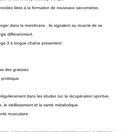
anoïdes liées à la formation de nouveaux sarcomères.
oger dans la membrane ; ils signalent au muscle de se
ergie différemment.
méga-3 à longue chaîne présentent :
èse des graisses
e protéique
égulièrement dans les études sur la récupération sportive,
 le vieillissement et la santé métabolique.
anté musculaire.
y_omega_3_fatty_acids_and_skeletal_muscle_metabolism_a_review_of_clinical_and