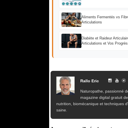
Aliments Fermentés vs Fibr
Articulations
Diabète et Raideur Articul
Articulations et Vos Progrè
Rallo Eric
Naturopathe, passionné de
magazine digital gratuit d
nutrition, biomécanique et techniques d'
saine.