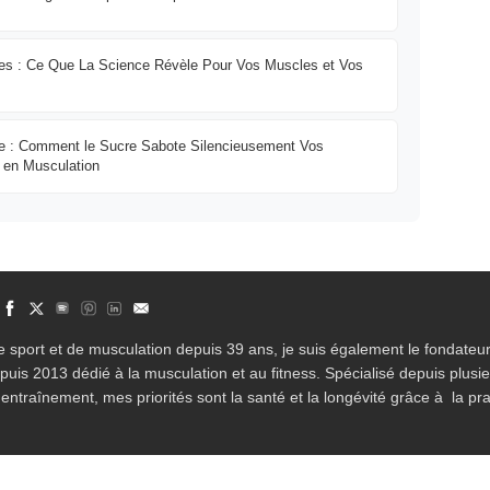
es : Ce Que La Science Révèle Pour Vos Muscles et Vos
aire : Comment le Sucre Sabote Silencieusement Vos
s en Musculation
 sport et de musculation depuis 39 ans, je suis également le fondateur
epuis 2013 dédié à la musculation et au fitness. Spécialisé depuis plusi
entraînement, mes priorités sont la santé et la longévité grâce à la pra