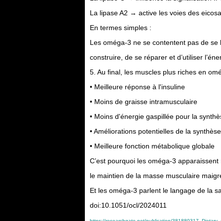
La lipase A2 → active les voies des eicos
En termes simples :
Les oméga-3 ne se contentent pas de se l
construire, de se réparer et d’utiliser l’én
5. Au final, les muscles plus riches en o
• Meilleure réponse à l'insuline
• Moins de graisse intramusculaire
• Moins d'énergie gaspillée pour la synth
• Améliorations potentielles de la synthès
• Meilleure fonction métabolique globale
C’est pourquoi les oméga-3 apparaissent r
le maintien de la masse musculaire maigre,
Et les oméga-3 parlent le langage de la s
doi:10.1051/ocl/2024011
https://researchgate.net/publication/381880317_Dietar