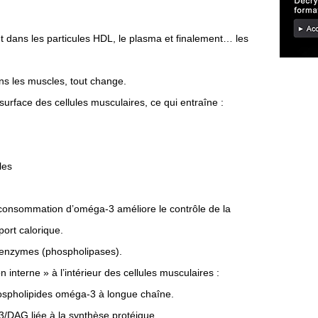
ent dans les particules HDL, le plasma et finalement… les
ns les muscles, tout change.
 surface des cellules musculaires, ce qui entraîne :
les
a consommation d’oméga-3 améliore le contrôle de la
ort calorique.
'enzymes (phospholipases).
nterne » à l’intérieur des cellules musculaires :
ospholipides oméga-3 à longue chaîne.
P3/DAG liée à la synthèse protéique