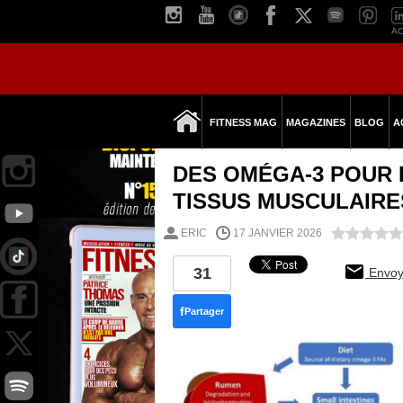
AC
FITNESS MAG
MAGAZINES
BLOG
A
DES OMÉGA-3 POUR 
TISSUS MUSCULAIRE
ERIC
17 JANVIER 2026
31
Envoy
f
Partager