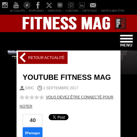
ACTUALITÉS
INTERVIEWS
EXERCICES
COACHING
DIÉTETIQUE
SANTÉ & BIEN-ÊTRE
RETOUR ACTUALITÉ
YOUTUBE FITNESS MAG
ERIC
1 SEPTEMBRE 2017
VOUS DEVEZ ÊTRE CONNECTÉ POUR
NOTER
40
f
Partager