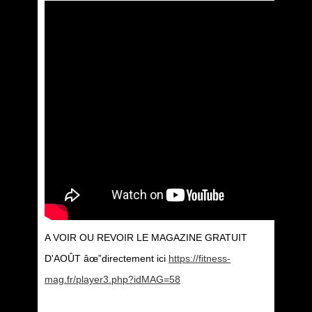
A VOIR OU REVOIR LE MAGAZINE GRATUIT
D'AOÛT âœ”directement ici
https://fitness-
mag.fr/player3.php?idMAG=58