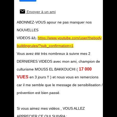
Envoyer à un ami
ABONNEZ-VOUS apour ne pas manquer nos
NOUVELLES
VIDEOS âž¡
https://www.youtube.com/user/thebody
buildingrules/?sub_confirmation=1
Vous avez été très nombreux à suivre mes 2
DERNIERES VIDEOS avec mon ami, champion de
17 000
culturisme MOUSS EL BAKKOUCHI (
VUES
en 3 jours !! ) et nous vous en remercions
car il me semble que le message de sensibilisation /
prévention est bien passé.
Si vous aimez mes vidéos , VOUS ALLEZ
APPRECIER CE QUI SUIVRA :