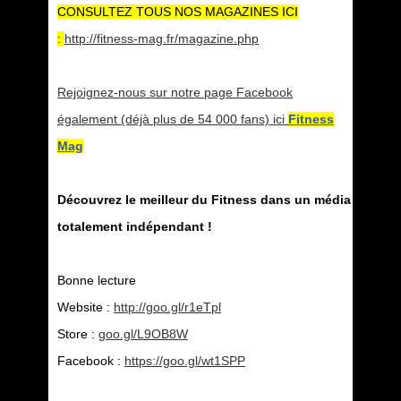
CONSULTEZ TOUS NOS MAGAZINES ICI
:
http://fitness-mag.fr/magazine.php
Rejoignez-nous sur notre page Facebook
également (déjà plus de 54 000 fans) ici
Fitness
Mag
Découvrez le meilleur du Fitness dans un média
totalement indépendant !
Bonne lecture
Website :
http://goo.gl/r1eTpl
Store :
goo.gl/L9OB8W
Facebook :
https://goo.gl/wt1SPP