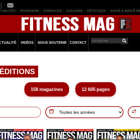
TUALITÉS
INTERVIEWS
EXERCICES
COACHING
DIÉTETIQUE
SANTÉ & BIEN-ÊTR
CTUALITÉ
VIDÉOS
NOUS SOUTENIR
CONTACT
ÉDITIONS
158 magazines
12 605 pages