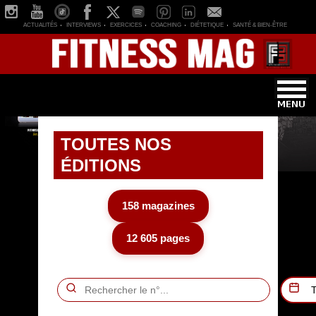
ACTUALITÉS
INTERVIEWS
EXERCICES
COACHING
DIÉTETIQUE
SANTÉ & BIEN-ÊTRE
TOUTES NOS
ÉDITIONS
158 magazines
12 605 pages