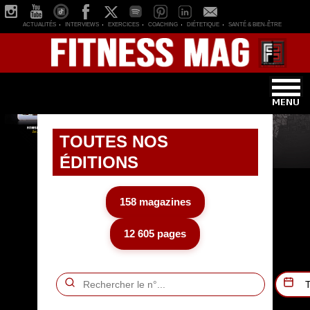
ACTUALITÉS
INTERVIEWS
EXERCICES
COACHING
DIÉTETIQUE
SANTÉ & BIEN-ÊTRE
TOUTES NOS
ÉDITIONS
158 magazines
12 605 pages