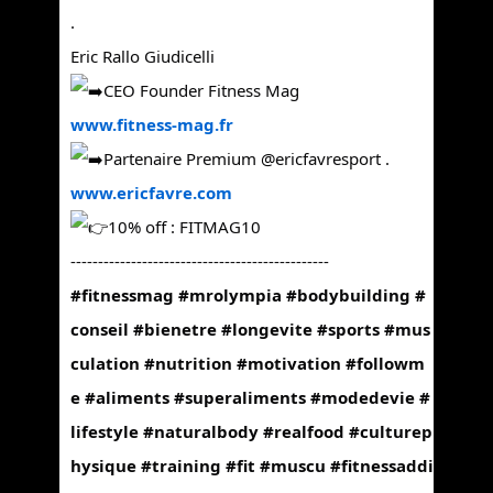
.
Eric Rallo Giudicelli
CEO Founder Fitness Mag
www.fitness-mag.fr
Partenaire Premium @ericfavresport .
www.ericfavre.com
10% off : FITMAG10
-----------------------------------------------
#fitnessmag
#mrolympia
#bodybuilding
#
conseil
#bienetre
#longevite
#sports
#mus
culation
#nutrition
#motivation
#followm
e
#aliments
#superaliments
#modedevie
#
lifestyle
#naturalbody
#realfood
#culturep
hysique
#training
#fit
#muscu
#fitnessaddi