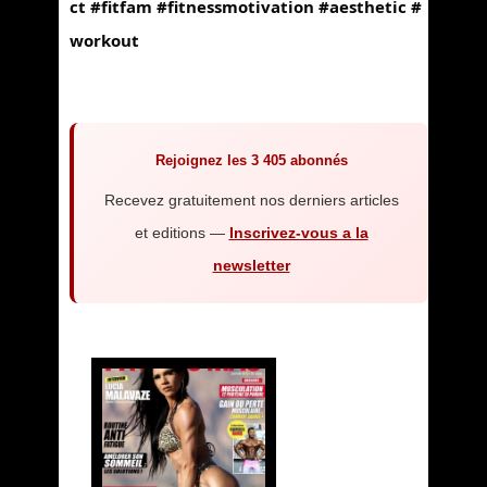
ct
#fitfam
#fitnessmotivation
#aesthetic
#
workout
Rejoignez les 3 405 abonnés
Recevez gratuitement nos derniers articles
et editions —
Inscrivez-vous a la
newsletter