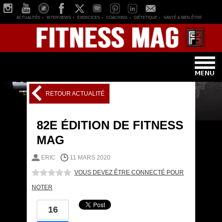
ACTUALITÉS
INTERVIEWS
EXERCICES
COACHING
DIÉTETIQUE
SANTÉ & BIEN-ÊTRE
RETOUR ACTUALITÉ
82E ÉDITION DE FITNESS
MAG
ERIC
11 MARS 2020
VOUS DEVEZ ÊTRE CONNECTÉ POUR
NOTER
16