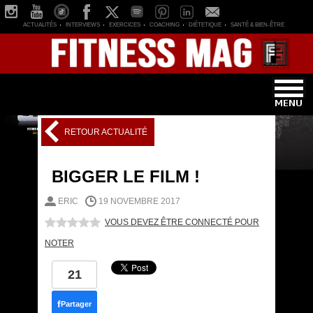
ACTUALITÉS
INTERVIEWS
EXERCICES
COACHING
DIÉTETIQUE
SANTÉ & BIEN-ÊTRE
RETOUR ACTUALITÉ
BIGGER LE FILM !
ERIC
19 NOVEMBRE 2017
VOUS DEVEZ ÊTRE CONNECTÉ POUR
NOTER
21
f
Partager