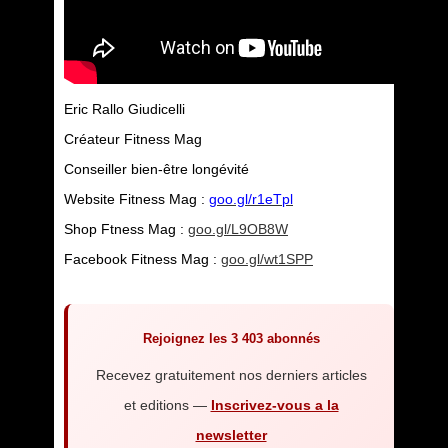
Eric Rallo Giudicelli
Créateur Fitness Mag
Conseiller bien-être longévité
Website Fitness Mag :
goo.gl/r1eTpl
Shop Ftness Mag :
goo.gl/L9OB8W
Facebook Fitness Mag :
goo.gl/wt1SPP
Rejoignez les 3 403 abonnés
Recevez gratuitement nos derniers articles
et editions —
Inscrivez-vous a la
newsletter