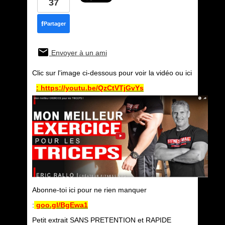
37
f
Partager
Envoyer à un ami
Clic sur l'image ci-dessous pour voir la vidéo ou ici
:
https://youtu.be/QzCtVTjGvYs
Abonne-toi ici pour ne rien manquer
:
goo.gl/BgEwa1
Petit extrait SANS PRETENTION et RAPIDE