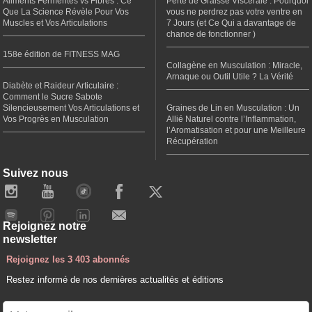
Aliments Fermentés vs Fibres : Ce
Perte de Graisse Viscérale : Pourquoi
Que La Science Révèle Pour Vos
vous ne perdrez pas votre ventre en
Muscles et Vos Articulations
7 Jours (et Ce Qui a davantage de
chance de fonctionner )
158e édition de FITNESS MAG
Collagène en Musculation : Miracle,
Arnaque ou Outil Utile ? La Vérité
Diabète et Raideur Articulaire :
Comment le Sucre Sabote
Silencieusement Vos Articulations et
Graines de Lin en Musculation : Un
Vos Progrès en Musculation
Allié Naturel contre l’Inflammation,
l’Aromatisation et pour une Meilleure
Récupération
Suivez nous
Rejoignez notre
newsletter
Rejoignez les 3 403 abonnés
Restez informé de nos dernières actualités et éditions