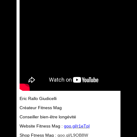
Eric Rallo Giudicelli
Créateur Fitness Mag
Conseiller bien-être longévité
Website Fitness Mag :
goo.gl/r1eTpl
Shop Ftness Mag :
goo.gl/L9OB8W