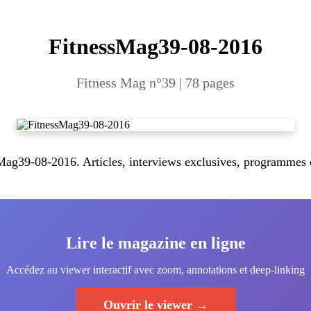
FitnessMag39-08-2016
Fitness Mag n°39 | 78 pages
g39-08-2016. Articles, interviews exclusives, programmes d'
Lire le magazine en ligne
Accédez au viewer interactif avec zoom, annotations et deep-linking
Ouvrir le viewer →