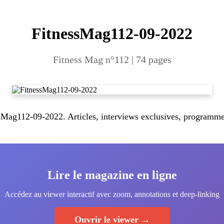
FitnessMag112-09-2022
Fitness Mag n°112 | 74 pages
ag112-09-2022. Articles, interviews exclusives, programmes 
Lire le magazine en ligne
Accédez au viewer interactif avec zoom, annotations et deep-linking
Ouvrir le viewer →