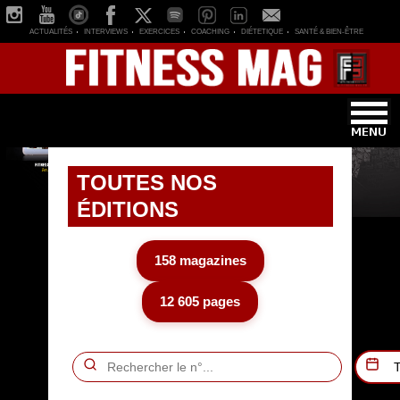
ACTUALITÉS
INTERVIEWS
EXERCICES
COACHING
DIÉTETIQUE
SANTÉ & BIEN-ÊTRE
TOUTES NOS
ÉDITIONS
158 magazines
12 605 pages