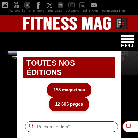
ACTUALITÉS
INTERVIEWS
EXERCICES
COACHING
DIÉTETIQUE
SANTÉ & BIEN-ÊTRE
TOUTES NOS
ÉDITIONS
158 magazines
12 605 pages