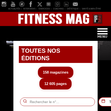
ACTUALITÉS
INTERVIEWS
EXERCICES
COACHING
DIÉTETIQUE
SANTÉ & BIEN-ÊTRE
TOUTES NOS
ÉDITIONS
158 magazines
12 605 pages