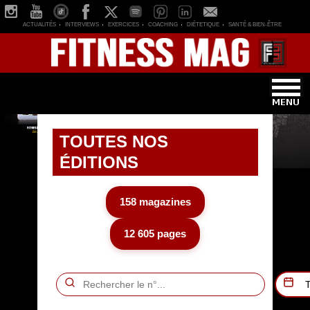
ACTUALITÉS
INTERVIEWS
EXERCICES
COACHING
DIÉTETIQUE
SANTÉ & BIEN-ÊTRE
TOUTES NOS
ÉDITIONS
158 magazines
12 605 pages