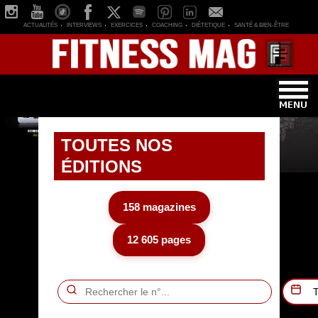
ACTUALITÉS
INTERVIEWS
EXERCICES
COACHING
DIÉTETIQUE
SANTÉ & BIEN-ÊTRE
TOUTES NOS
ÉDITIONS
158 magazines
12 605 pages