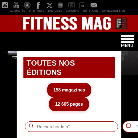
ACTUALITÉS
INTERVIEWS
EXERCICES
COACHING
DIÉTETIQUE
SANTÉ & BIEN-ÊTRE
TOUTES NOS
ÉDITIONS
158 magazines
12 605 pages