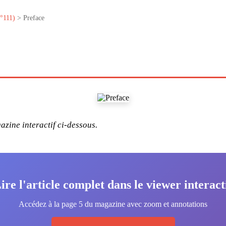
°111)
> Preface
zine interactif ci-dessous.
ire l'article complet dans le viewer interact
Accédez à la page 5 du magazine avec zoom et annotations