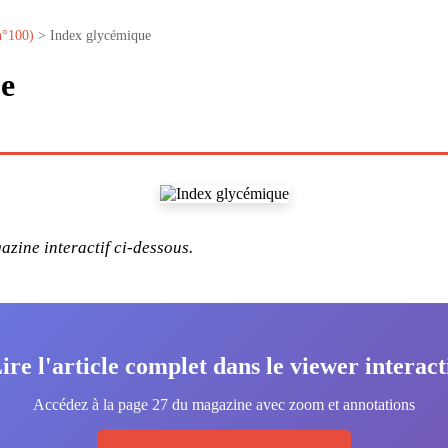
n°100)
> Index glycémique
e
zine interactif ci-dessous.
ire l'article complet dans le viewer interact
Accédez à la page 27 du magazine avec zoom et annotations