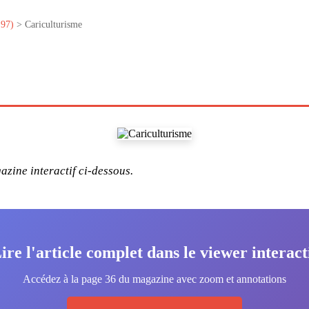
°97)
> Cariculturisme
zine interactif ci-dessous.
ire l'article complet dans le viewer interact
Accédez à la page 36 du magazine avec zoom et annotations