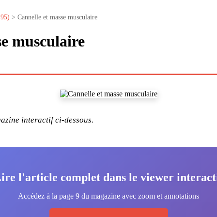
°95)
> Cannelle et masse musculaire
se musculaire
zine interactif ci-dessous.
ire l'article complet dans le viewer interact
Accédez à la page 9 du magazine avec zoom et annotations