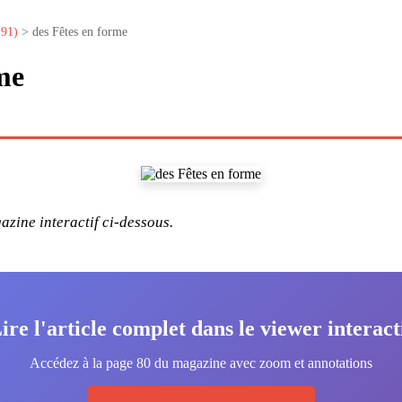
°91)
> des Fêtes en forme
me
zine interactif ci-dessous.
ire l'article complet dans le viewer interact
Accédez à la page 80 du magazine avec zoom et annotations