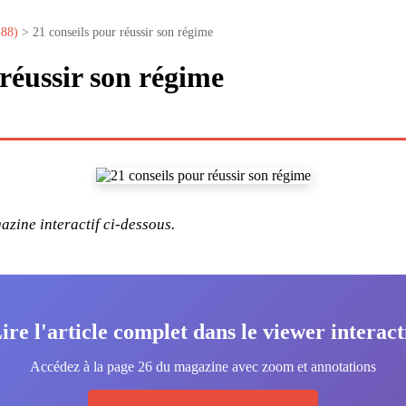
°88)
> 21 conseils pour réussir son régime
 réussir son régime
zine interactif ci-dessous.
ire l'article complet dans le viewer interact
Accédez à la page 26 du magazine avec zoom et annotations