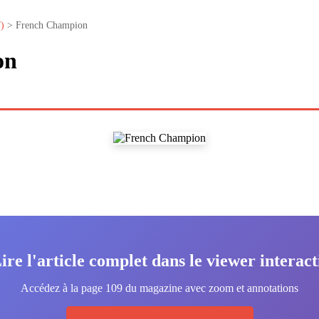
)
> French Champion
on
ire l'article complet dans le viewer interact
Accédez à la page 109 du magazine avec zoom et annotations