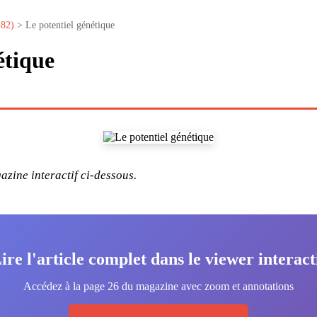
°82)
> Le potentiel génétique
étique
zine interactif ci-dessous.
ire l'article complet dans le viewer interact
Accédez à la page 26 du magazine avec zoom et annotations