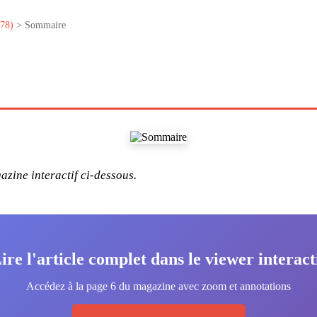
°78)
> Sommaire
zine interactif ci-dessous.
ire l'article complet dans le viewer interact
Accédez à la page 6 du magazine avec zoom et annotations