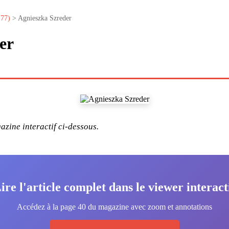
°77)
> Agnieszka Szreder
er
zine interactif ci-dessous.
ire l'article complet dans le viewer interact
Accédez à la page 40 du magazine avec zoom et annotations