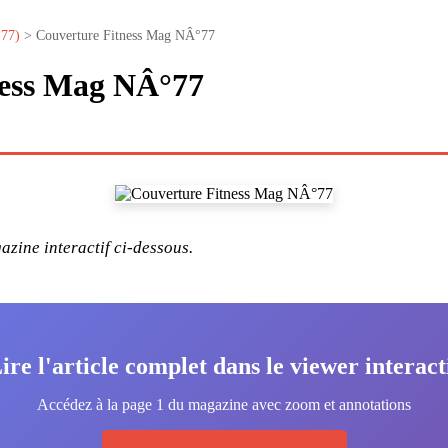
°77)
> Couverture Fitness Mag NÂ°77
ness Mag NÂ°77
zine interactif ci-dessous.
ire l'article complet dans le viewer interact
Accédez à la page 1 du magazine avec zoom et annotations