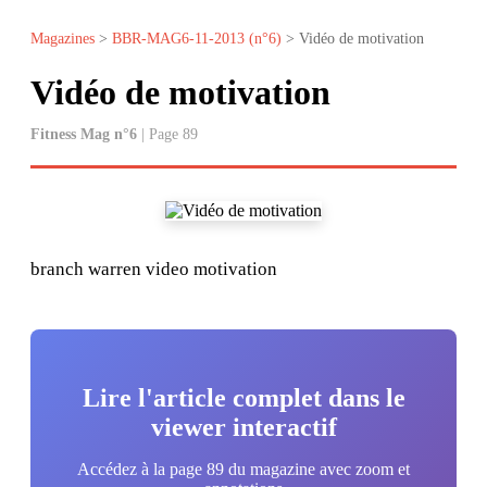
Magazines
>
BBR-MAG6-11-2013 (n°6)
> Vidéo de motivation
Vidéo de motivation
Fitness Mag n°6
| Page 89
branch warren video motivation
Lire l'article complet dans le
viewer interactif
Accédez à la page 89 du magazine avec zoom et