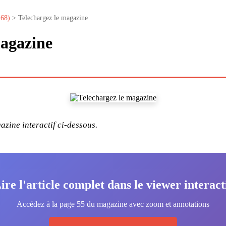
°68)
> Telechargez le magazine
magazine
zine interactif ci-dessous.
ire l'article complet dans le viewer interact
Accédez à la page 55 du magazine avec zoom et annotations