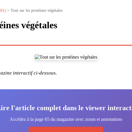
°61)
> Tout sur les protéines végétales
éines végétales
zine interactif ci-dessous.
ire l'article complet dans le viewer interact
Accédez à la page 65 du magazine avec zoom et annotations