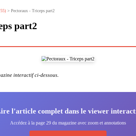
°55)
> Pectoraux - Triceps part2
eps part2
zine interactif ci-dessous.
ire l'article complet dans le viewer interact
Accédez à la page 29 du magazine avec zoom et annotations