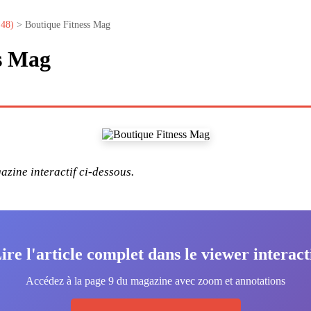
°48)
> Boutique Fitness Mag
s Mag
zine interactif ci-dessous.
ire l'article complet dans le viewer interact
Accédez à la page 9 du magazine avec zoom et annotations