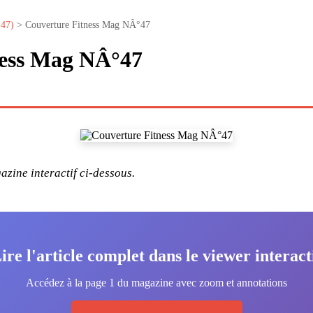
°47)
> Couverture Fitness Mag NÂ°47
ness Mag NÂ°47
zine interactif ci-dessous.
ire l'article complet dans le viewer interact
Accédez à la page 1 du magazine avec zoom et annotations