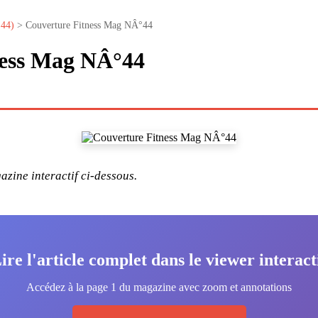
°44)
> Couverture Fitness Mag NÂ°44
ness Mag NÂ°44
zine interactif ci-dessous.
ire l'article complet dans le viewer interact
Accédez à la page 1 du magazine avec zoom et annotations