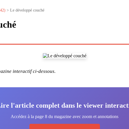
°42)
> Le développé couché
uché
zine interactif ci-dessous.
ire l'article complet dans le viewer interact
Accédez à la page 8 du magazine avec zoom et annotations