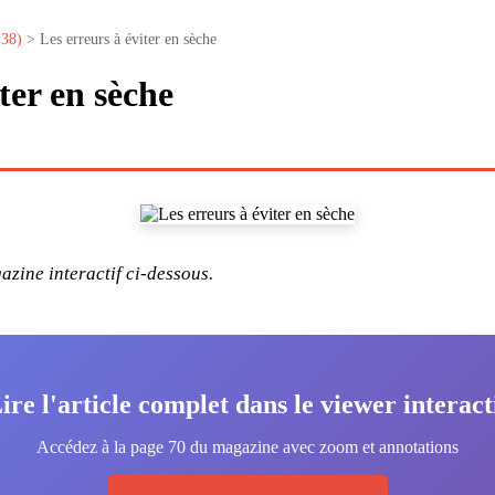
°38)
> Les erreurs à éviter en sèche
ter en sèche
zine interactif ci-dessous.
ire l'article complet dans le viewer interact
Accédez à la page 70 du magazine avec zoom et annotations