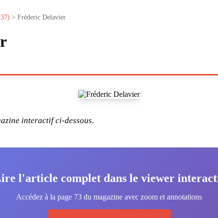
°37)
> Fréderic Delavier
r
zine interactif ci-dessous.
ire l'article complet dans le viewer interact
Accédez à la page 73 du magazine avec zoom et annotations