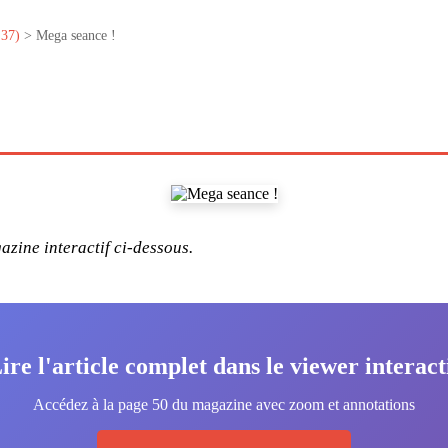
°37)
> Mega seance !
zine interactif ci-dessous.
ire l'article complet dans le viewer interact
Accédez à la page 50 du magazine avec zoom et annotations