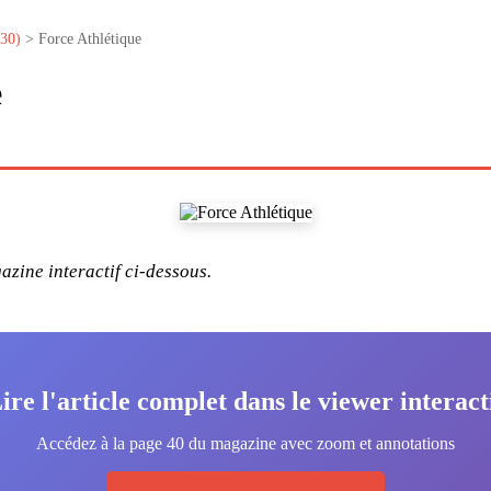
30)
> Force Athlétique
e
zine interactif ci-dessous.
ire l'article complet dans le viewer interact
Accédez à la page 40 du magazine avec zoom et annotations