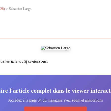
28)
> Sebastien Large
zine interactif ci-dessous.
ire l'article complet dans le viewer interact
Accédez à la page 54 du magazine avec zoom et annotations