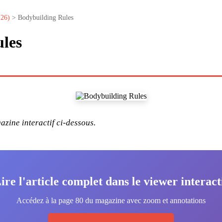
26)
> Bodybuilding Rules
les
zine interactif ci-dessous.
ire l'article complet dans le viewer interact
Accédez à la page 80 du magazine avec zoom et annotations