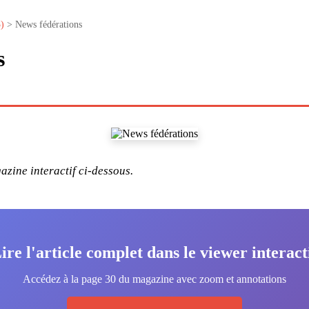
)
> News fédérations
s
zine interactif ci-dessous.
ire l'article complet dans le viewer interact
Accédez à la page 30 du magazine avec zoom et annotations